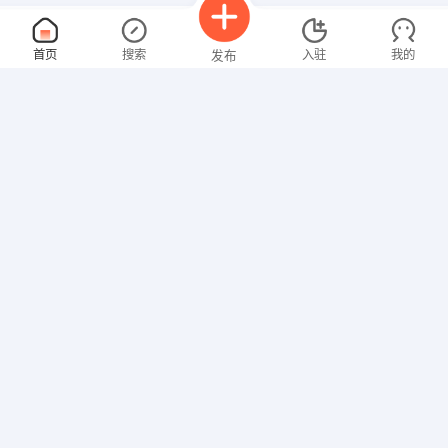
营销策划
面议
首页
搜索
入驻
我的
发布
08-08
性别不限
经验不限
鸿泰电脑
申请
海都南道22号
平面就业班讲师
面议
招聘信息
求职简历
08-08
性别不限
经验不限
蓝天计算机职业技能培训学校
申请
唐山市路北区河西路10号
流通业代
面议
08-08
性别不限
经验不限
北京大旺食品有限公司天津分公司
申请
河北省唐山市路北区